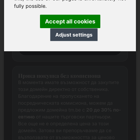
Винаги се опитваме да определим
fully possible.
справедлива пазарна цена за всеки
домейн чрез задълбочено проучване.
Accept all cookies
Този домейн в момента е във фаза на
оценка. Затова ви молим да ни изпратите
Adjust settings
предложение за цена.
Желана цена
Пряка покупка без комисиона
В момента имате възможност да закупите
този домейн директно от собственика.
Благодарение на пропускането на
посредническата комисиона, можем да
предложим домейна tm.be с
20 до 30% по-
евтино
от нашите търговски партньори.
Все още не е определена цена за този
домейн. Затова ви препоръчваме да се
възползвате от възможността за ценово