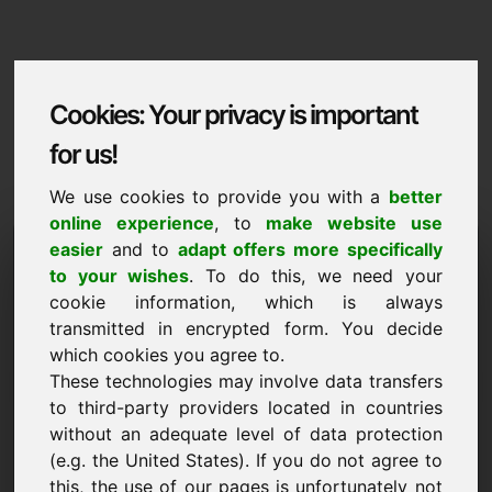
Cookies: Your privacy is important
for us!
We use cookies to provide you with a
better
online experience
, to
make website use
Domaininformation
easier
and to
adapt offers more specifically
to your wishes
. To do this, we need your
Domaininformation | Bulgarski
cookie information, which is always
transmitted in encrypted form. You decide
НОВО
which cookies you agree to.
Подбрани допълнителни домейни в Find-Your-
Domain.eu
These technologies may involve data transfers
открийте сега ->
to third-party providers located in countries
without an adequate level of data protection
(e.g. the United States). If you do not agree to
Предложение за цена
this, the use of our pages is unfortunately not